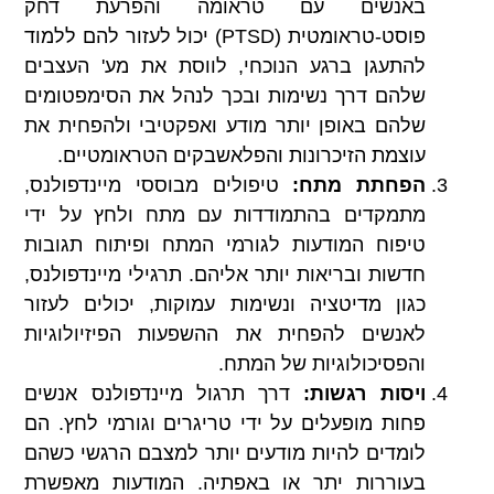
באנשים עם טראומה והפרעת דחק
פוסט-טראומטית (PTSD) יכול לעזור להם ללמוד
להתעגן ברגע הנוכחי, לווסת את מע' העצבים
שלהם דרך נשימות ובכך לנהל את הסימפטומים
שלהם באופן יותר מודע ואפקטיבי ולהפחית את
עוצמת הזיכרונות והפלאשבקים הטראומטיים.
הפחתת מתח:
טיפולים מבוססי מיינדפולנס,
מתמקדים בהתמודדות עם מתח ולחץ על ידי
טיפוח המודעות לגורמי המתח ופיתוח תגובות
חדשות ובריאות יותר אליהם. תרגילי מיינדפולנס,
כגון מדיטציה ונשימות עמוקות, יכולים לעזור
לאנשים להפחית את ההשפעות הפיזיולוגיות
והפסיכולוגיות של המתח.
ויסות רגשות:
דרך תרגול מיינדפולנס אנשים
פחות מופעלים על ידי טריגרים וגורמי לחץ. הם
לומדים להיות מודעים יותר למצבם הרגשי כשהם
בעוררות יתר או באפתיה. המודעות מאפשרת