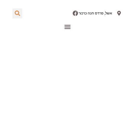
אשל, פרדס חנה כרכור
הבלוג שלנו
תחומי טיפול