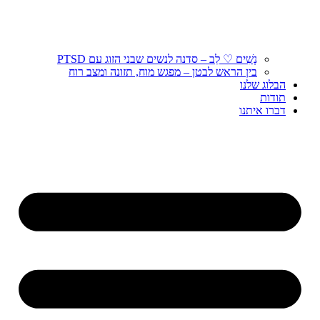
נָשִׁים ♡ לֵב – סדנה לנשים שבני הזוג עם PTSD
בין הראש לבטן – מפגש מוח, תזונה ומצב רוח
הבלוג שלנו
תודות
דברו איתנו