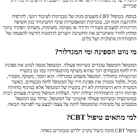
להכליל על כל מסלול חייו של אותו מתבגר וישנם תרחישים הרבה יותר
סבירים.
בנוסף, בטיפול CBT מוצעים מגוון של טכניקות לעיבוד רגשי, להרפיה
ולהרגעת הגוף וכן, טכניקות המאפשרות שינוי התנהגותי כגון חשיפה
הדרגתית למצבים מעוררי חרדה או מצוקה. משימות, משחקי תפקיד בתוך
ומחוץ לחדר מאתגרים את החשיבה ויוצרים הזדמנות חדשה להפנמה של
התמודדות סתגלנית ושל כלים.
מי נווט הספינה ומי המגדלור?
המטופל והמטפל עובדים בשיתוף פעולה. המטופל מנסה לנווט את ספינת
חייו לחוף מבטחים תוך שהוא משתף בהתנסויותיו כמו גם בקשייו
וברגשותיו בתהליך. המטפל משמש כמגדלור- הוא תומך, משקף, מסביר,
מכיל, מלמד ומכווין את ספינת חייו של המטופל לחוף מבטחים. כאשר
המטרה היא התמקדות לא רק בקשייו של המטופל אלא במינוף כוחותיו
ופיתוח דרכי התמודדות יעילות יותר. הצלחת הטיפול מותנית פעמים רבות
במוטיבציה ובשיתוף פעולה אקטיבי של המטופל, שיחד עם המטפל
מסכמים על משימות שהמטופל לוקח על עצמו לבצע עד לפגישה הבאה.
למי מתאים טיפול CBT?
טיפול CBT מוכח כיעיל בקרב ילדים ומבוגרים כאחד.