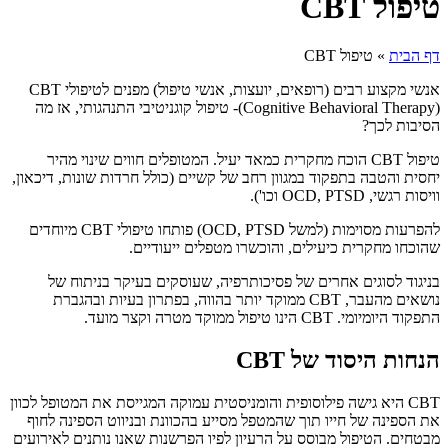
טיפול CBT
דף הבית
»
טיפול CBT
אנשי מקצוע רבים (רופאים, יועצות, אנשי טיפול) מפנים לטיפולי CBT
(Cognitive Behavioral Therapy)- טיפול קוגניטיבי התנהגותי, אז מה
הסיבות לכך?
טיפול CBT הוכח מחקרית כמאד יעיל. המטופלים חווים שינוי מהיר
יחסית והטבה בתפקוד במגוון רחב של קשיים (כולל חרדות שונות, דיכאון,
וויסות רגשי, OCD, PTSD וכו').
להפרעות מסוימות (למשל OCD, PTSD) פותחו טיפולי CBT מיוחדים
שהוכחו מחקרית כיעילים, והוכשרו מטפלים ייעודיים.
בניגוד לסוגים אחרים של פסיכותרפיה, שעוסקים בעיקר בניתוח של
נושאים מהעבר, CBT ממוקד יותר בהווה, בפתרון בעיות ובהגברת
התפקוד היומיומי. CBT הינו טיפול ממוקד מטרה וקצר מועד.
הנחות היסוד של CBT
CBT
היא גישה פילוסופית והומניסטית עמוקה המגייסת את המטופל לכוון
את הספינה של חייו תוך שהמטפל מסייע בהכוונת ובניווט הספינה לחוף
מבטחים. הטיפול מבוסס על הרעיון לפיו הפרשנות שאנו נותנים לאירועים