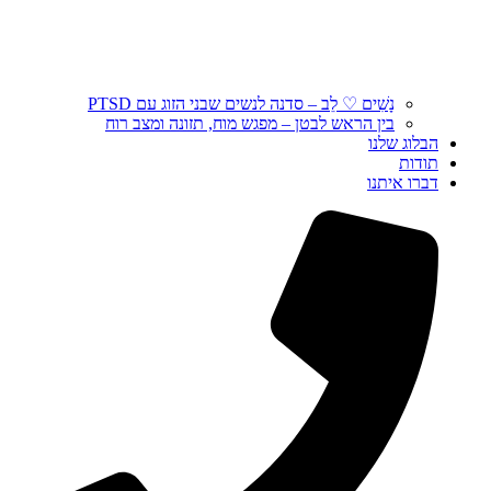
נָשִׁים ♡ לֵב – סדנה לנשים שבני הזוג עם PTSD
בין הראש לבטן – מפגש מוח, תזונה ומצב רוח
הבלוג שלנו
תודות
דברו איתנו