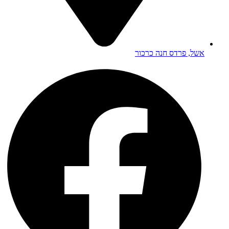
אשל, פרדס חנה כרכור