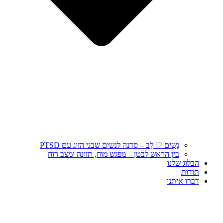
נָשִׁים ♡ לֵב – סדנה לנשים שבני הזוג עם PTSD
בין הראש לבטן – מפגש מוח, תזונה ומצב רוח
הבלוג שלנו
תודות
דברו איתנו