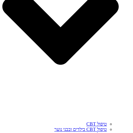
טיפול CBT
טיפול CBT בילדים ובבני נוער