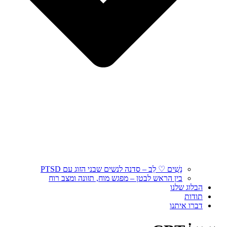
נָשִׁים ♡ לֵב – סדנה לנשים שבני הזוג עם PTSD
בין הראש לבטן – מפגש מוח, תזונה ומצב רוח
הבלוג שלנו
תודות
דברו איתנו