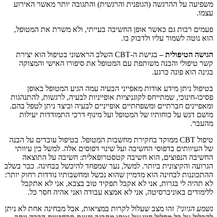
משפיעה על ההרגשה (הגופנית והרגשית) והתגובה יותר מאשר האירוע
עצמו.
פעמים רבות גם כאשר אופן החשיבה בעייתי, ולא משרת את המטופל,
הוא נוטה לשמור עליו ולדבוק בו.
הגישה הטיפולית –
בגישת ה-CBT השלב הראשוני בטיפול הוא יצירת
קשר טיפולי והבנה משותפת עם המטופל את סיפורו האישי והמצוקה
בגינה הוא פונה כרגע.
בטיפול ניתן מידע אודות מאפייני הבעיה עמה הגיע המטופל באופן
פסיכו-חינוכי, שמתייחס לקוגניציות אופייניות לבעיה, לרגשות, להתנהגות
ומאפיינים חברתיים ומשפחתיים אופייניים לבעיה וכיצד ניתן לטפל בהם.
מושם דגש על כוחותיו של המטופל ועל מינוף דרכי התמודדות יעילות
מהעבר.
טיפול CBT ממוקד בחקירת מחשבות המטופל. בטיפול עובדים על הבנה
של העיוותים בדפוסי החשיבה ועל שינוי דפוסים אלה. למשל בין עיוותי
החשיבה הנפוצים, הוא חשיבה קטסטרופאלית: חשיבה על התוצאה
הגרועה והקיצונית ביותר. למשל, נער שמפחד להיכשל בבחינה. כבר בשלב
ההתכוננות לבחינה הוא מדמיין שהוא נכשל ומחשבותיו נודדות רחוק יותר:
לא תהיה לי בגרות, אני לא אקבל תפקיד טוב בצבא, אני לא אתקבל
ללימודים באוניברסיטה, אני לא אמצא עבודה ואני אהיה חסר כל.
נשמע הגיוני?
זהו מצב שעלול לקרות במציאות, אבל מבחינה אחת לא ניתן